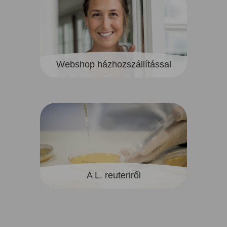
Webshop házhozszállítással
A L. reuteriről