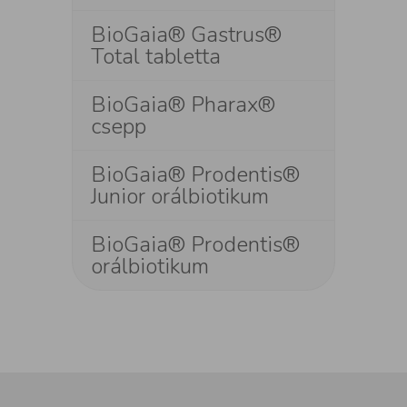
BioGaia® Gastrus®
Total tabletta
BioGaia® Pharax®
csepp
BioGaia® Prodentis®
Junior orálbiotikum
BioGaia® Prodentis®
orálbiotikum