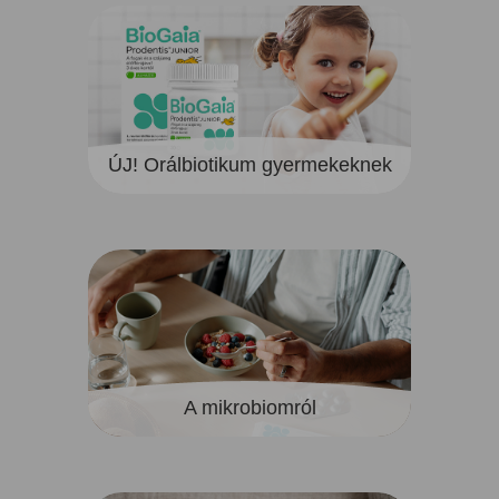
ÚJ! Orálbiotikum gyermekeknek
A mikrobiomról