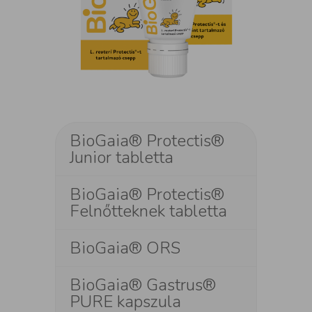
BioGaia® Protectis®
Junior tabletta
BioGaia® Protectis®
Felnőtteknek tabletta
BioGaia® ORS
BioGaia® Gastrus®
PURE kapszula