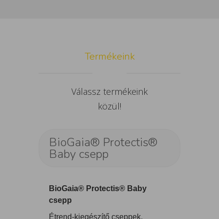
Termékeink
Válassz termékeink
közül!
BioGaia® Protectis®
Baby csepp
BioGaia® Protectis® Baby
csepp
Étrend-kiegészítő cseppek,