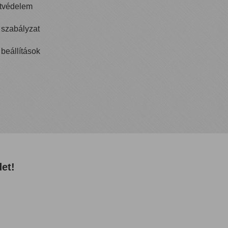
atvédelem
ti szabályzat
i beállítások
et!