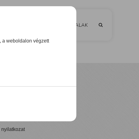
IKKEK
KLUB
SZAKMAI OLDALAK
, a weboldalon végzett
yéb
i nyilatkozat