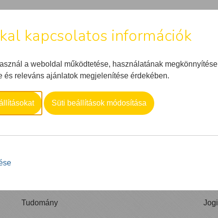
kkal kapcsolatos információk
WEBSHOP
MIKROBIOM
TERMÉKEINK
RÓLUNK
C
használ a weboldal működtetése, használatának megkönnyítése
és releváns ajánlatok megjelenítése érdekében.
llításokat
Süti beállítások módosítása
Oldalak
Eg
tése
Tudomány
Jog