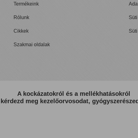
Termékeink
Ad
Rólunk
Sü
Cikkek
Süt
Szakmai oldalak
A kockázatokról és a mellékhatásokról
kérdezd meg kezelőorvosodat, gyógyszerészed