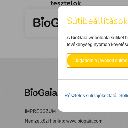
tesztelok
Sütibeállításo
A BioGaia weboldala sütiket 
tevékenység nyomon követése 
Elfogadom a javasolt sütibeá
Részletes süti tájékoztató letöl
IMPRESSZUM
Nemzetközi honlap:
www.biogaia.com