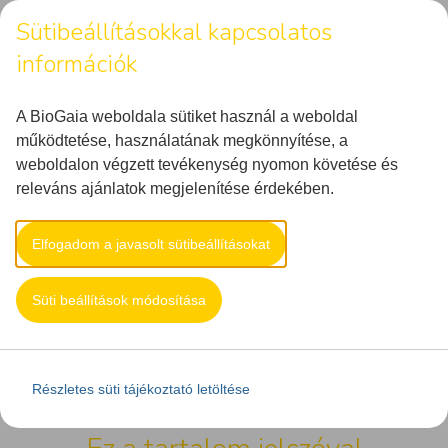
Sütibeállításokkal kapcsolatos
információk
MENU
A BioGaia weboldala sütiket használ a weboldal
működtetése, használatának megkönnyítése, a
weboldalon végzett tevékenység nyomon követése és
DR. KAROLINY ANNA:
releváns ajánlatok megjelenítése érdekében.
VISSZA A JÖVŐBE? –
KÜSZÖBÖN A POSZT-
Elfogadom a javasolt sütibeállításokat
ANTIBIOTIKUS ÉRA
Süti beállítások módosítása
Főoldal
Szakmai hírek
Dr. Karoliny
Anna: Vissza a jövőbe? – Küszöbön a
poszt-antibiotikus éra
Részletes süti tájékoztató letöltése