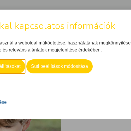
kkal kapcsolatos információk
WEBSHOP
MIKROBIOM
TERMÉKEINK
RÓLUNK
C
használ a weboldal működtetése, használatának megkönnyítése
KORMENTES
és releváns ajánlatok megjelenítése érdekében.
llításokat
Süti beállítások módosítása
tése