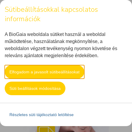
Sütibeállításokkal kapcsolatos
információk
MENU
A BioGaia weboldala sütiket használ a weboldal
működtetése, használatának megkönnyítése, a
weboldalon végzett tevékenység nyomon követése és
ARCHIVE FOR TAG:
releváns ajánlatok megjelenítése érdekében.
LETÖLTHETŐ
Főoldal
letölthető
Elfogadom a javasolt sütibeállításokat
Süti beállítások módosítása
Részletes süti tájékoztató letöltése