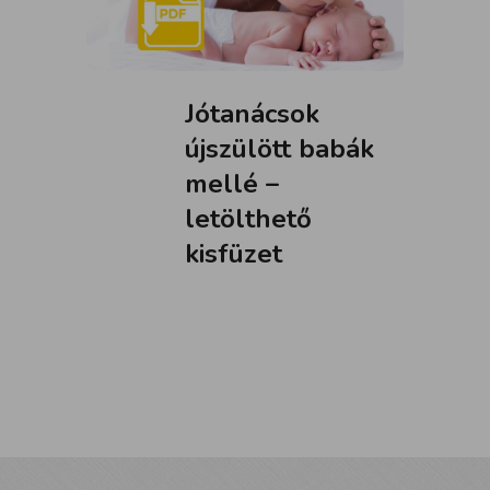
Jótanácsok
újszülött babák
mellé –
letölthető
kisfüzet