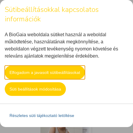
Sütibeállításokkal kapcsolatos
információk
MENU
A BioGaia weboldala sütiket használ a weboldal
működtetése, használatának megkönnyítése, a
weboldalon végzett tevékenység nyomon követése és
ARCHIVE FOR TAG:
releváns ajánlatok megjelenítése érdekében.
NYARALÁS
Főoldal
nyaralás
Elfogadom a javasolt sütibeállításokat
Süti beállítások módosítása
Részletes süti tájékoztató letöltése